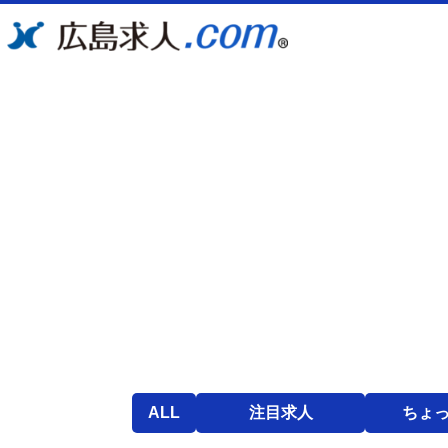
ALL
注目求人
ちょ