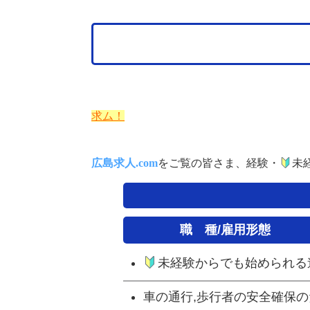
求ム！
広島求人.com
をご覧の皆さま、経験・
未
職 種/雇用形態
未経験からでも始められる
車の通行,歩行者の安全確保