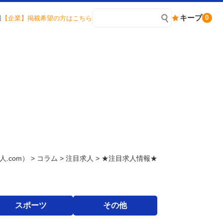
キープ
0
報
【企業】掲載希望の方はこちら
人.com）
>
コラム
>
注目求人
>
★注目求人情報★
スポーツ
その他