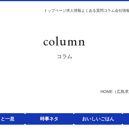
トップページ
求人情報
よくある質問
コラム
会社情
column
コラム
HOME
（広島求
っと一息
時事ネタ
おいしいごはん