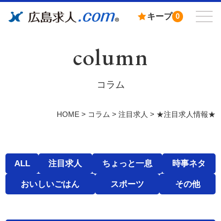
キープ
0
column
コラム
HOME
>
コラム
>
注目求人
>
★注目求人情報★
ALL
注目求人
ちょっと一息
時事ネタ
おいしいごはん
スポーツ
その他