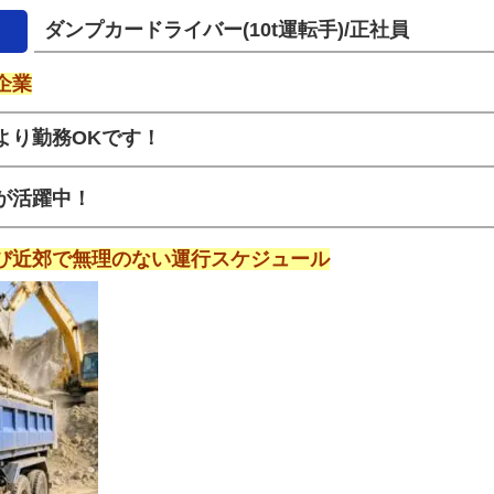
ダンプカードライバー(10t運転手)/正社員
企業
より勤務OKです！
が活躍中！
び近郊で無理のない運行スケジュール