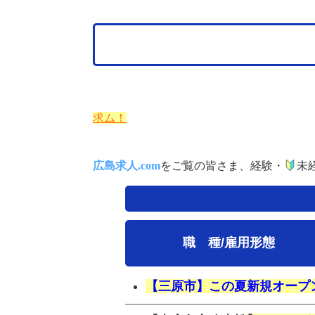
求ム！
広島求人.com
をご覧の皆さま、経験・
未
職 種/雇用形態
【三原市】この夏新規オープ