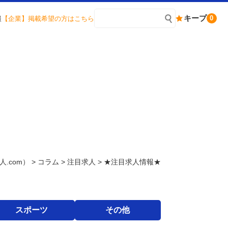
キープ
0
報
【企業】掲載希望の方はこちら
人.com）
>
コラム
>
注目求人
>
★注目求人情報★
スポーツ
その他