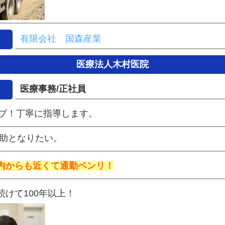
有限会社 国森産業
医療法人木村医院
医療事務/正社員
ブ！丁寧に指導します。
一助となりたい。
内からも近くて通勤ベンリ！
けて100年以上！