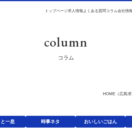
トップページ
求人情報
よくある質問
コラム
会社情
column
コラム
HOME
（広島求
っと一息
時事ネタ
おいしいごはん