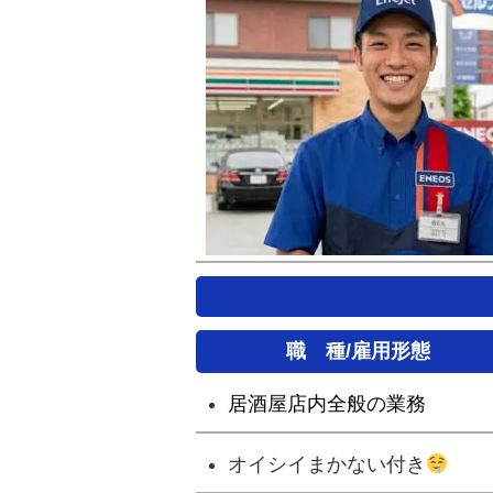
職 種/雇用形態
居酒屋店内全般の業務
オイシイまかない付き