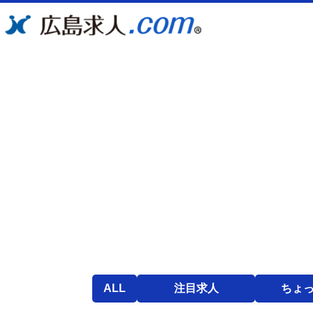
ALL
注目求人
ちょ