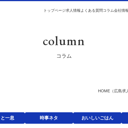
トップページ
求人情報
よくある質問
コラム
会社情
column
コラム
HOME
（広島求人
っと一息
時事ネタ
おいしいごはん