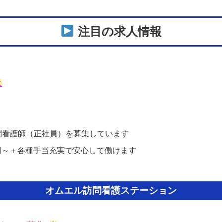
注目の求人情報
に
問看護師（正社員）を募集しています
万円～＋各種手当充実で安心して働けます
オムエル訪問看護ステーション