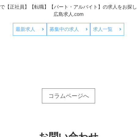
で【正社員】【転職】【パート・アルバイト】の
求人をお探し
広島求人.com
最新求人
募集中の求人
求人一覧
コラムページへ
お問い合わせ