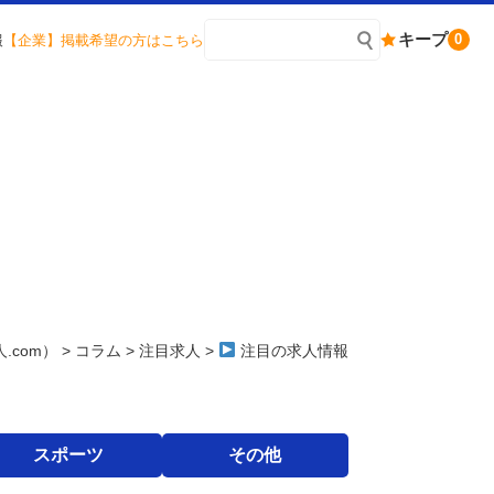
キープ
0
報
【企業】掲載希望の方はこちら
.com）
>
コラム
>
注目求人
>
注目の求人情報
スポーツ
その他