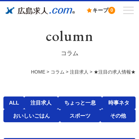
キープ
0
column
コラム
HOME
>
コラム
>
注目求人
>
★注目の求人情報★
ALL
注目求人
ちょっと一息
時事ネタ
おいしいごはん
スポーツ
その他