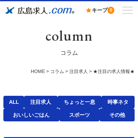
キープ
0
column
コラム
HOME
>
コラム
>
注目求人
>
★注目の求人情報★
ALL
注目求人
ちょっと一息
時事ネタ
おいしいごはん
スポーツ
その他